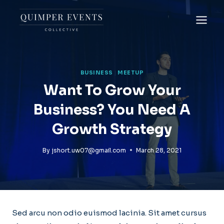
Skip
to
content
BUSINESS
|
MEETUP
Want To Grow Your
Business? You Need A
Growth Strategy
By
jshort.uw07@gmail.com
March 28, 2021
Sed arcu non odio euismod lacinia. Sit amet cursus