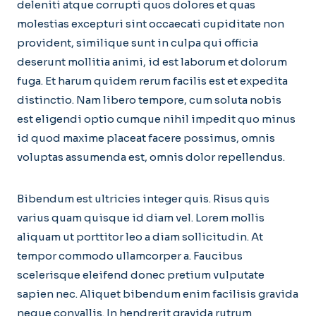
deleniti atque corrupti quos dolores et quas
molestias excepturi sint occaecati cupiditate non
provident, similique sunt in culpa qui officia
deserunt mollitia animi, id est laborum et dolorum
fuga. Et harum quidem rerum facilis est et expedita
distinctio. Nam libero tempore, cum soluta nobis
est eligendi optio cumque nihil impedit quo minus
id quod maxime placeat facere possimus, omnis
voluptas assumenda est, omnis dolor repellendus.
Bibendum est ultricies integer quis. Risus quis
varius quam quisque id diam vel. Lorem mollis
aliquam ut porttitor leo a diam sollicitudin. At
tempor commodo ullamcorper a. Faucibus
scelerisque eleifend donec pretium vulputate
sapien nec. Aliquet bibendum enim facilisis gravida
neque convallis. In hendrerit gravida rutrum